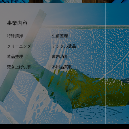
事業内容
特殊清掃
生前整理
クリーニング
デジタル遺品
遺品整理
屋内消毒
焚き上げ供養
不用品買取