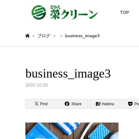
TOP
ブログ
business_image3
ホーム
business_image3
2020.10.28
Post
Share
Hatena
Po