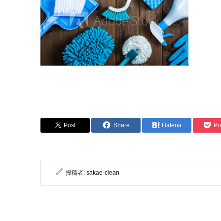
Post
Share
Hatena
Po
投稿者:
sakae-clean