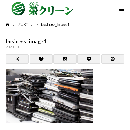
ブログ
business_image4
ホーム
business_image4
2020.10.31